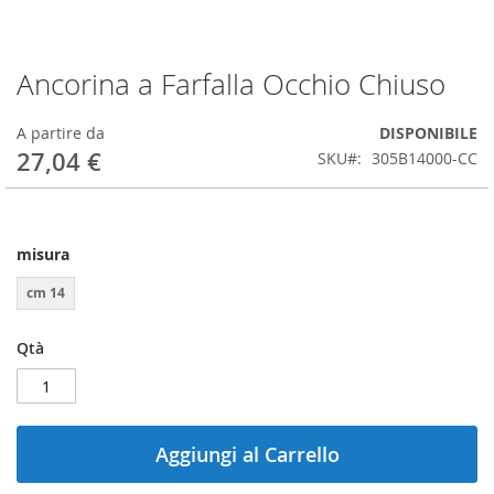
Ancorina a Farfalla Occhio Chiuso
Vai
all'inizio
della
A partire da
DISPONIBILE
galleria
27,04 €
SKU
305B14000-CC
di
immagini
misura
cm 14
Qtà
Aggiungi al Carrello