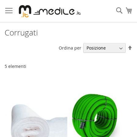
Salta
al
Cerca
Ca
contenuto
Corrugati
Im
Ordina per
la
di
de
5
elementi