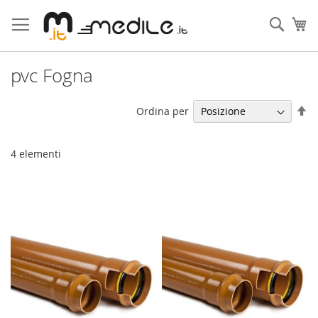
Salta
al
Cerca
Ca
contenuto
pvc Fogna
Im
Ordina per
la
di
de
4
elementi