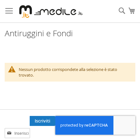
Salta
al
Cerca
Ca
contenuto
Antiruggini e Fondi
Nessun prodotto corrispondete alla selezione è stato
trovato.
Iscriviti
Iscriviti
alla