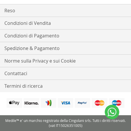
nostra
Newsletter:
Reso
Condizioni di Vendita
Condizioni di Pagamento
Spedizione & Pagamento
Norme sulla Privacy e sui Cookie
Contattaci
Termini di ricerca
Medile™ e' un marchio registrato della Cingolani srls. Tutti i diritti riservati.
(vat IT15026351005)