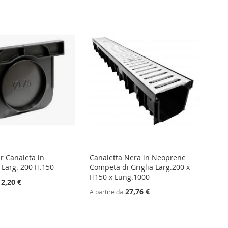
direzio
decresc
r Canaleta in
Canaletta Nera in Neoprene
Larg. 200 H.150
Competa di Griglia Larg.200 x
H150 x Lung.1000
2,20 €
27,76 €
A partire da