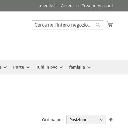
medile.it
Accedi
Crea un Account
Carrello
Cerca
Cerca
e
Porte
Tubi in pvc
famiglia
Impost
Ordina per
la