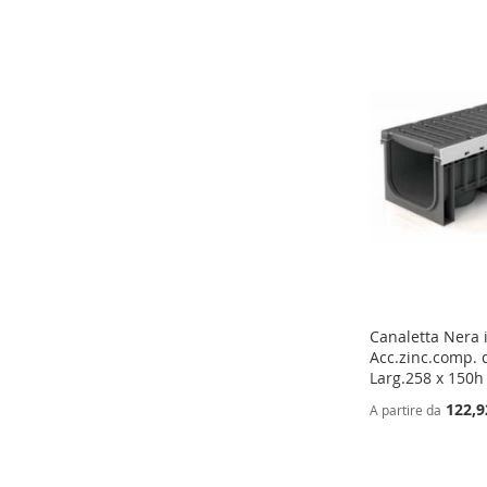
Canaletta Nera 
Acc.zinc.comp. d
Larg.258 x 150h
122,9
A partire da
Aggiungi al Carrello
Aggiungi al Carrello
Aggiungi al Carrello
Aggiungi al Carrello