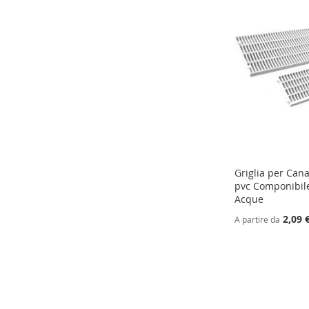
Griglia per Cana
pvc Componibil
Acque
2,09 
A partire da
Aggiungi al Carrello
Aggiungi al Carrello