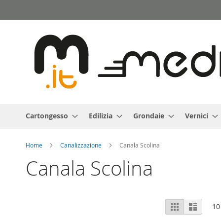
Salta
al
contenuto
Cartongesso
Edilizia
Grondaie
Vernici
Home
Canalizzazione
Canala Scolina
Canala Scolina
Mostra
Griglia
Lista
10
come