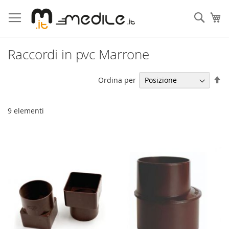
Salta
al
Cerca
Ca
contenuto
Raccordi in pvc Marrone
Im
Ordina per
la
di
de
9
elementi