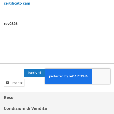
certificato cam
rev0826
Iscriviti
Iscriviti
alla
nostra
Newsletter:
Reso
Condizioni di Vendita