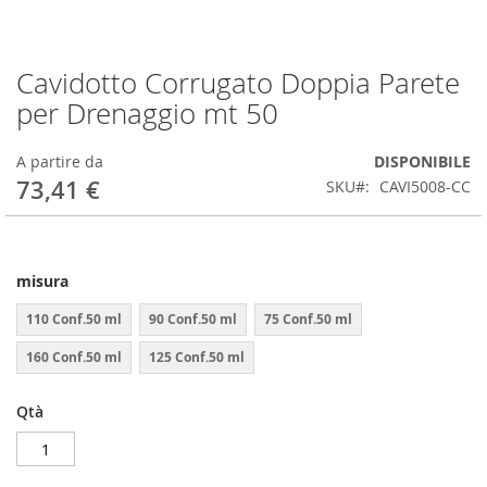
Cavidotto Corrugato Doppia Parete
Vai
all'inizio
per Drenaggio mt 50
della
galleria
A partire da
DISPONIBILE
di
73,41 €
immagini
SKU
CAVI5008-CC
misura
110 Conf.50 ml
90 Conf.50 ml
75 Conf.50 ml
160 Conf.50 ml
125 Conf.50 ml
Qtà