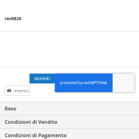
rev0826
Iscriviti
Iscriviti
alla
nostra
Newsletter:
Reso
Condizioni di Vendita
Condizioni di Pagamento