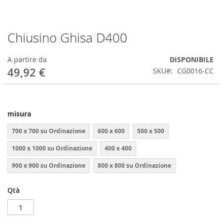
Chiusino Ghisa D400
Vai
all'inizio
della
A partire da
DISPONIBILE
galleria
49,92 €
SKU
CG0016-CC
di
immagini
misura
700 x 700 su Ordinazione
600 x 600
500 x 500
1000 x 1000 su Ordinazione
400 x 400
900 x 900 su Ordinazione
800 x 800 su Ordinazione
Qtà