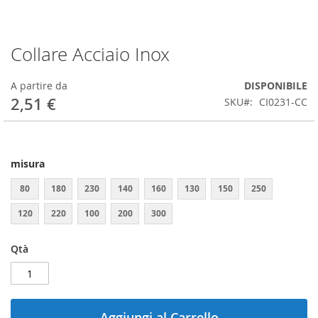
Collare Acciaio Inox
Vai
all'inizio
della
A partire da
DISPONIBILE
galleria
2,51 €
SKU
CI0231-CC
di
immagini
misura
80
180
230
140
160
130
150
250
120
220
100
200
300
Qtà
Aggiungi al Carrello