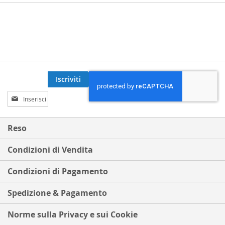
Iscriviti
Iscriviti
alla
nostra
Newsletter:
Reso
Condizioni di Vendita
Condizioni di Pagamento
Spedizione & Pagamento
Norme sulla Privacy e sui Cookie