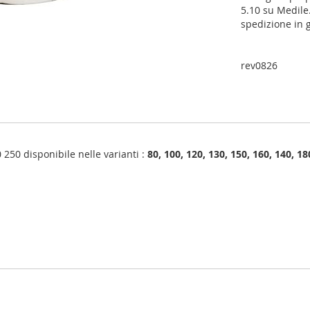
5.10 su Medile.
spedizione in 
rev0826
250 disponibile nelle varianti :
80, 100, 120, 130, 150, 160, 140, 18