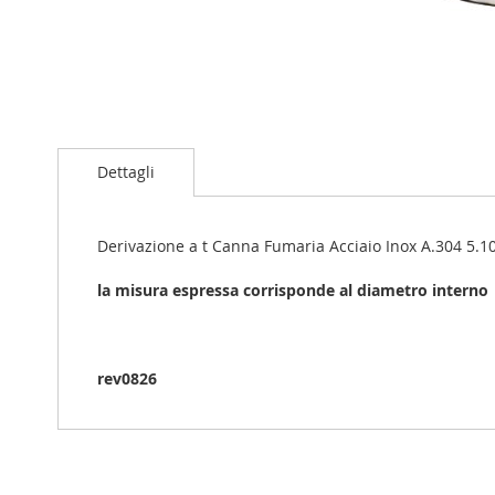
Vai
all'inizio
Dettagli
della
galleria
di
immagini
Derivazione a t Canna Fumaria Acciaio Inox A.304 5.10 
la misura espressa corrisponde al diametro interno
rev0826