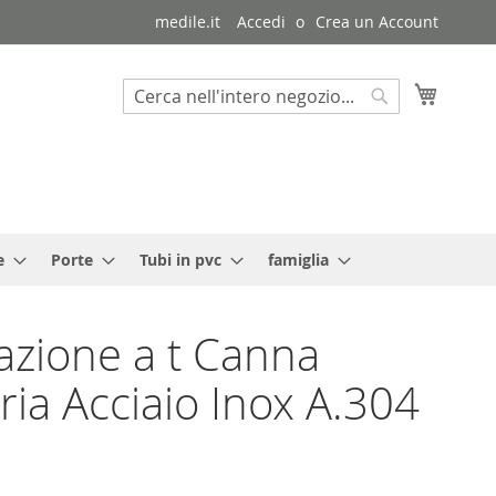
medile.it
Accedi
Crea un Account
Carrello
Cerca
Cerca
e
Porte
Tubi in pvc
famiglia
azione a t Canna
ia Acciaio Inox A.304