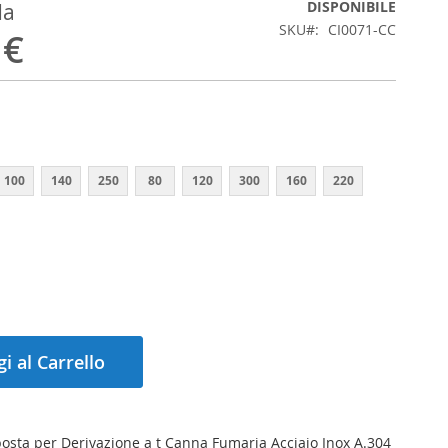
DISPONIBILE
da
SKU
CI0071-CC
 €
100
140
250
80
120
300
160
220
i al Carrello
posta per Derivazione a t Canna Fumaria Acciaio Inox A.304