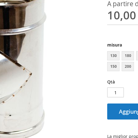
A partire 
10,00
misura
130
180
150
200
Qtà
Aggiung
La miglior pro