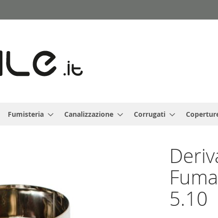
Fumisteria
Canalizzazione
Corrugati
Copertur
Deriv
Fumar
5.10