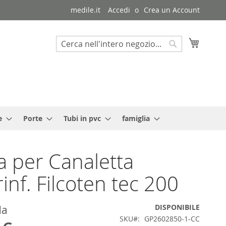
medile.it
Accedi
Crea un Account
Carrello
Cerca
Cerca
e
Porte
Tubi in pvc
famiglia
ia per Canaletta
rinf. Filcoten tec 200
DISPONIBILE
da
SKU
GP2602850-1-CC