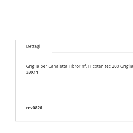
Vai
all'inizio
Dettagli
della
galleria
di
immagini
Griglia per Canaletta Fibrorinf. Filcoten tec 200 Grigl
33X11
rev0826