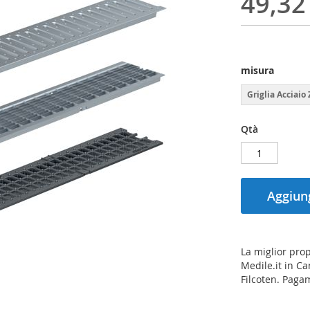
49,32
misura
Griglia Acciaio
Qtà
Aggiung
La miglior prop
Medile.it in Ca
Filcoten. Paga