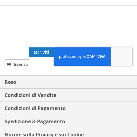
Iscriviti
Iscriviti
alla
nostra
Newsletter:
Reso
Condizioni di Vendita
Condizioni di Pagamento
Spedizione & Pagamento
Norme sulla Privacy e sui Cookie