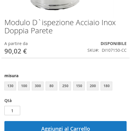
Modulo D`ispezione Acciaio Inox
Vai
all'inizio
Doppia Parete
della
galleria
A partire da
DISPONIBILE
di
90,02 €
immagini
SKU
DI107150-CC
misura
130
100
300
80
250
150
200
180
Qtà
Aggiungi al Carrello