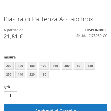
Piastra di Partenza Acciaio Inox
Vai
all'inizio
della
A partire da
DISPONIBILE
galleria
21,81 €
SKU
CI78080-CC
di
immagini
misura
200
120
180
100
160
300
80
150
250
140
220
130
Qtà
Aggiungi al Carrello