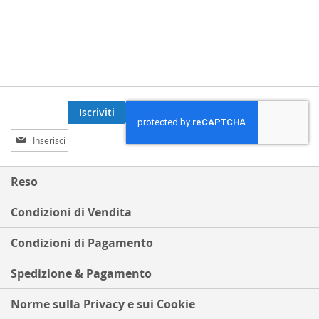
Iscriviti
Iscriviti
alla
nostra
Newsletter:
Reso
Condizioni di Vendita
Condizioni di Pagamento
Spedizione & Pagamento
Norme sulla Privacy e sui Cookie