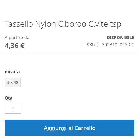
Tassello Nylon C.bordo C.vite tsp
Vai
all'inizio
della
A partire da
DISPONIBILE
galleria
4,36 €
SKU
302B105025-CC
di
immagini
misura
5 x 40
Qtà
Aggiungi al Carrello