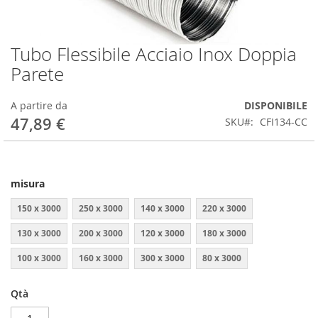
Tubo Flessibile Acciaio Inox Doppia
Vai
all'inizio
Parete
della
galleria
A partire da
DISPONIBILE
di
47,89 €
immagini
SKU
CFI134-CC
misura
150 x 3000
250 x 3000
140 x 3000
220 x 3000
130 x 3000
200 x 3000
120 x 3000
180 x 3000
100 x 3000
160 x 3000
300 x 3000
80 x 3000
Qtà