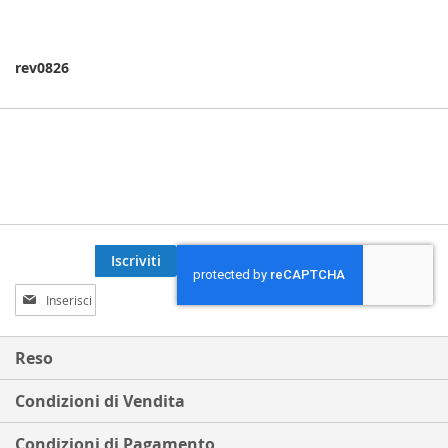
rev0826
Iscriviti
Iscriviti
alla
nostra
Newsletter:
Reso
Condizioni di Vendita
Condizioni di Pagamento