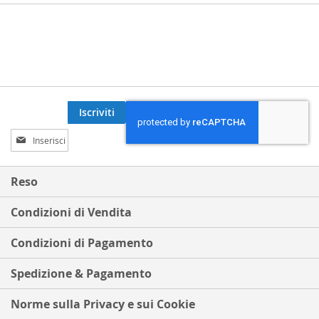
Iscriviti
Iscriviti
alla
nostra
Newsletter:
Reso
Condizioni di Vendita
Condizioni di Pagamento
Spedizione & Pagamento
Norme sulla Privacy e sui Cookie