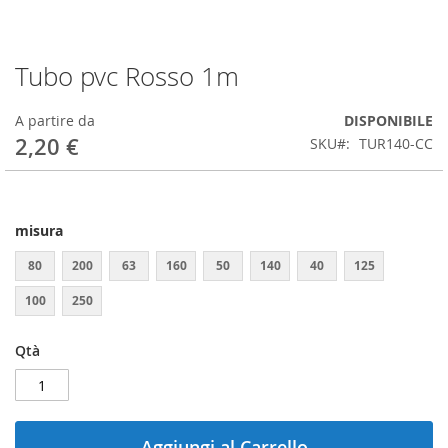
Tubo pvc Rosso 1m
Vai
all'inizio
della
A partire da
DISPONIBILE
galleria
2,20 €
SKU
TUR140-CC
di
immagini
misura
80
200
63
160
50
140
40
125
100
250
Qtà
Aggiungi al Carrello