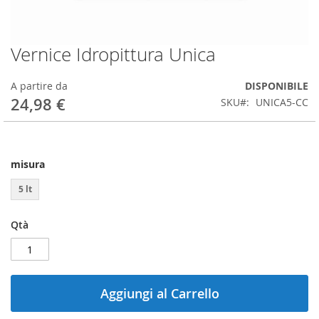
Vernice Idropittura Unica
Vai
all'inizio
della
A partire da
DISPONIBILE
galleria
24,98 €
SKU
UNICA5-CC
di
immagini
misura
5 lt
Qtà
Aggiungi al Carrello