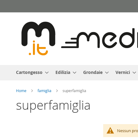
Salta
al
contenuto
Cartongesso
Edilizia
Grondaie
Vernici
Home
famiglia
superfamiglia
superfamiglia
Nessun prod