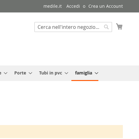
medile.it
Accedi
Crea un Account
Carrello
Cerca
Cerca
e
Porte
Tubi in pvc
famiglia